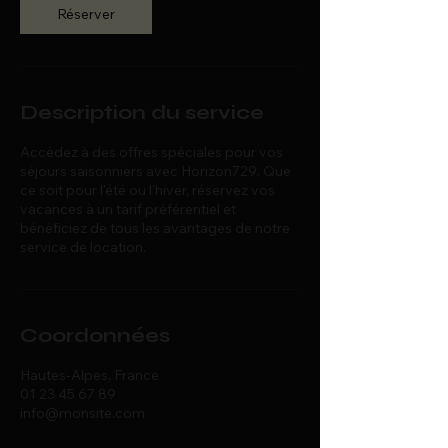
Réserver
Description du service
Accédez à des offres spéciales pour vos
séjours saisonniers avec Horizon729. Que
ce soit pour l'été ou l'hiver, réservez vos
vacances à un tarif préférentiel et
bénéficiez de tous les avantages de notre
service de location.
Coordonnées
Hautes-Alpes, France
01 23 45 67 89
info@monsite.com