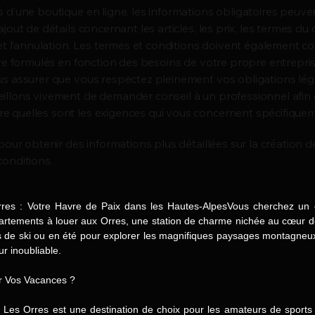
s d’une boutique en ligne, les informations obligatoires peuve
ajout de détails concernant les articles, les prix, les termes du 
n et l’annulation. Les termes et conditions doivent également c
être formulés en fonction des besoins de votre propre entrepris
us assurer que vous respectez pleinement vos obligations lég
illons vivement de demander conseil à un professionnel afin
 quelles sont les exigences qui vous concernent spécifiquem
our obtenir des informations plus détaillées sur la création d
conditions.
res : Votre Havre de Paix dans les Hautes-AlpesVous cherchez un e
rtements à louer aux Orres, une station de charme nichée au cœur d
es de ski ou en été pour explorer les magnifiques paysages montagneux
r inoubliable.
r Vos Vacances ?
r, Les Orres est une destination de choix pour les amateurs de sports 