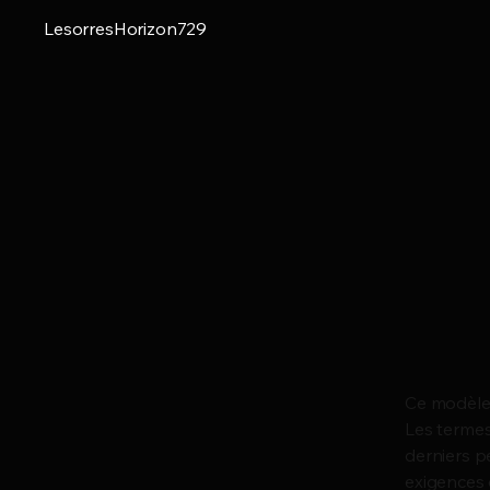
LesorresHorizon729
Ce modèle 
Les termes
derniers p
exigences 