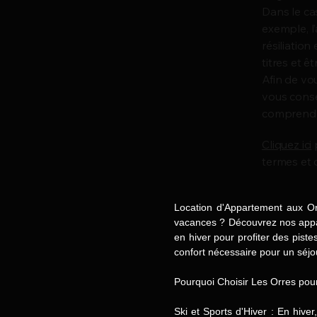
Dans le ca
exemple, l’
résiliatio
titres et 
Afin de vo
vous conse
comprendre
Cliquez ici
p
termes et 
Location d'Appartement aux Or
vacances ? Découvrez nos appa
en hiver pour profiter des pist
confort nécessaire pour un séjou
Pourquoi Choisir Les Orres pou
Ski et Sports d'Hiver : En hive