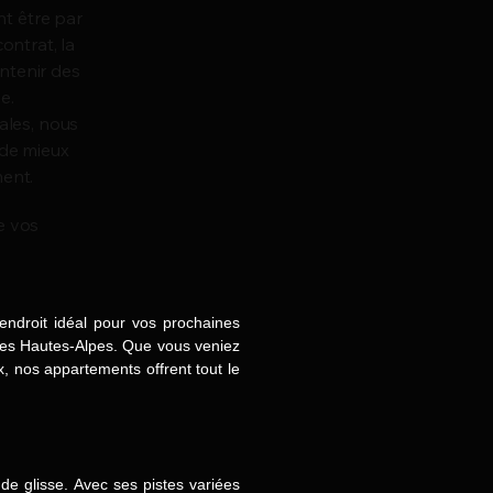
nt être par
contrat, la
ontenir des
e.
ales, nous
 de mieux
ent.
e vos
ndroit idéal pour vos prochaines
es Hautes-Alpes. Que vous veniez
, nos appartements offrent tout le
de glisse. Avec ses pistes variées