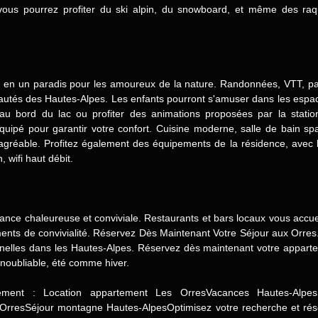
vous pourrez profiter du ski alpin, du snowboard, et même des raqu
me en un paradis pour les amoureux de la nature. Randonnées, VTT, pa
eautés des Hautes-Alpes. Les enfants pourront s'amuser dans les espac
au bord du lac ou profiter des animations proposées par la statio
uipé pour garantir votre confort. Cuisine moderne, salle de bain sp
agréable. Profitez également des équipements de la résidence, avec lo
, wifi haut débit.
ance chaleureuse et conviviale. Restaurants et bars locaux vous accuei
ents de convivialité. Réservez Dès Maintenant Votre Séjour aux Orres
elles dans les Hautes-Alpes. Réservez dès maintenant votre apparte
inoubliable, été comme hiver.
ement : Location appartement Les OrresVacances Hautes-AlpesS
OrresSéjour montagne Hautes-AlpesOptimisez votre recherche et rése